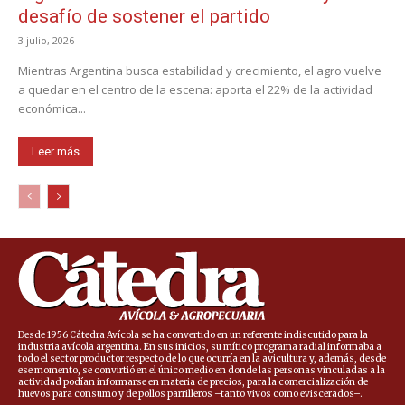
desafío de sostener el partido
3 julio, 2026
Mientras Argentina busca estabilidad y crecimiento, el agro vuelve
a quedar en el centro de la escena: aporta el 22% de la actividad
económica...
Leer más
Desde 1956 Cátedra Avícola se ha convertido en un referente indiscutido para la
industria avícola argentina. En sus inicios, su mítico programa radial informaba a
todo el sector productor respecto de lo que ocurría en la avicultura y, además, desde
ese momento, se convirtió en el único medio en donde las personas vinculadas a la
actividad podían informarse en materia de precios, para la comercialización de
huevos para consumo y de pollos parrilleros –tanto vivos como eviscerados–.