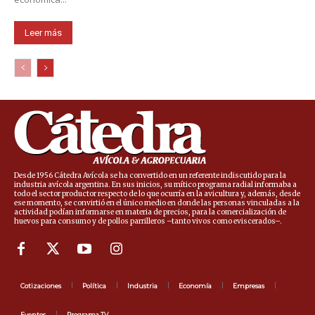
Leer más
Desde 1956 Cátedra Avícola se ha convertido en un referente indiscutido para la
industria avícola argentina. En sus inicios, su mítico programa radial informaba a
todo el sector productor respecto de lo que ocurría en la avicultura y, además, desde
ese momento, se convirtió en el único medio en donde las personas vinculadas a la
actividad podían informarse en materia de precios, para la comercialización de
huevos para consumo y de pollos parrilleros –tanto vivos como eviscerados–.
Cotizaciones
Política
Industria
Economía
Empresas
Eventos
Programa TV