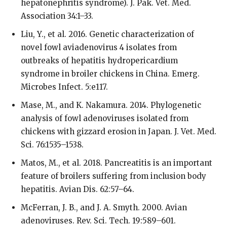
hepatonephritis syndrome). J. Pak. Vet. Med.
Association 34:1–33.
Liu, Y., et al. 2016. Genetic characterization of
novel fowl aviadenovirus 4 isolates from
outbreaks of hepatitis hydropericardium
syndrome in broiler chickens in China. Emerg.
Microbes Infect. 5:e117.
Mase, M., and K. Nakamura. 2014. Phylogenetic
analysis of fowl adenoviruses isolated from
chickens with gizzard erosion in Japan. J. Vet. Med.
Sci. 76:1535–1538.
Matos, M., et al. 2018. Pancreatitis is an important
feature of broilers suffering from inclusion body
hepatitis. Avian Dis. 62:57–64.
McFerran, J. B., and J. A. Smyth. 2000. Avian
adenoviruses. Rev. Sci. Tech. 19:589–601.