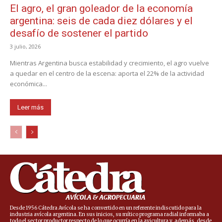
El agro, el gran goleador de la economía
argentina: seis de cada diez dólares y el
desafío de sostener el partido
3 julio, 2026
Mientras Argentina busca estabilidad y crecimiento, el agro vuelve
a quedar en el centro de la escena: aporta el 22% de la actividad
económica...
Leer más
Desde 1956 Cátedra Avícola se ha convertido en un referente indiscutido para la
industria avícola argentina. En sus inicios, su mítico programa radial informaba a
todo el sector productor respecto de lo que ocurría en la avicultura y, además, desde