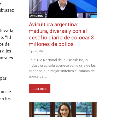
e
obustez
Avicultura
Avicultura argentina:
madura, diversa y con el
elevada,
desafío diario de colocar 3
e. “El
millones de pollos
os de
 a los
3 julio, 2026
borales
En el Día Nacional de la Agricultura, la
industria avícola aparece como una de las
cadenas que mejor sintetiza el cambio de
época del...
gías
n
Leer más
 no se
 a los