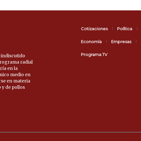
Cotizaciones
Política
Economía
Empresas
Programa TV
 indiscutido
 programa radial
ría en la
único medio en
rse en materia
 y de pollos