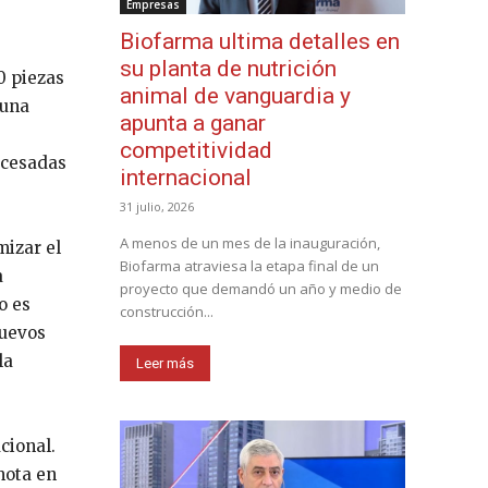
Empresas
Biofarma ultima detalles en
su planta de nutrición
0 piezas
animal de vanguardia y
 una
apunta a ganar
competitividad
ocesadas
internacional
31 julio, 2026
A menos de un mes de la inauguración,
mizar el
Biofarma atraviesa la etapa final de un
a
proyecto que demandó un año y medio de
o es
construcción...
nuevos
la
Leer más
cional.
mota en