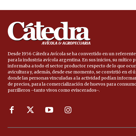
Desde 1956 Cátedra Avícola se ha convertido en un referente
para la industria avícola argentina. En sus inicios, su mítico
informaba a todo el sector productor respecto de lo que ocur
avicultura y, además, desde ese momento, se convirtió en el 
donde las personas vinculadas a la actividad podían informa
de precios, para la comercialización de huevos para consumo
parrilleros –tanto vivos como eviscerados–.