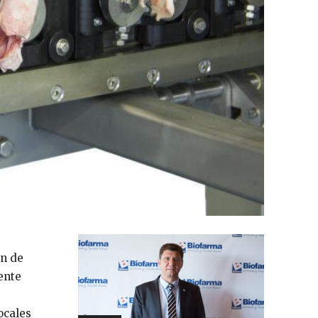
ón de
ente
ocales