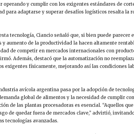
ar operando y cumplir con los exigentes estándares de cort
d para adaptarse y superar desafíos logísticos resalta la r
esta tecnología, Ciancio señaló que, si bien puede parecer 
s y aumento de la productividad la hacen altamente rentabl
cidad de competir en mercados internacionales con product
 afirmó. Además, destacó que la automatización no reemplaza
os exigentes físicamente, mejorando así las condiciones la
industria avícola argentina pasa por la adopción de tecnolo
demanda global de alimentos y la necesidad de cumplir co
ión de las plantas procesadoras es esencial. “Aquellos que
go de quedar fuera de mercados clave,” advirtió, invitando
tas tecnologías avanzadas.