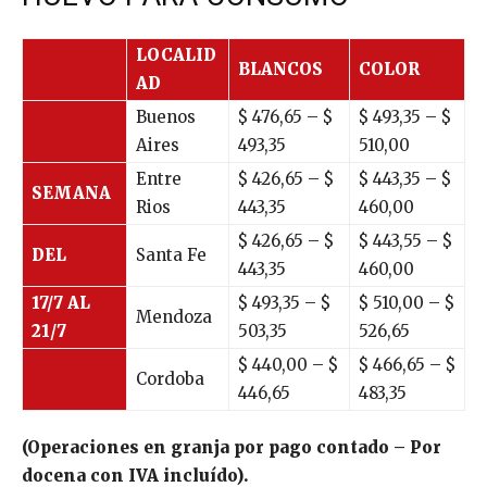
LOCALID
BLANCOS
COLOR
AD
Buenos
$
476,65
– $
$
493,35
– $
Aires
493,35
510,00
Entre
$ 426,65 – $
$ 443,35 – $
SEMANA
Rios
443,35
460,00
$ 426,65 – $
$ 443,55 – $
DEL
Santa Fe
443,35
460,00
17/7 AL
$ 493,35 – $
$ 510,00 – $
Mendoza
21/7
503,35
526,65
$ 440,00 – $
$ 466,65 – $
Cordoba
446,65
483,35
(Operaciones en granja por pago contado – Por
docena con IVA incluído).