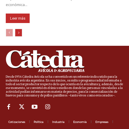
económica...
Leer más
Desde 1956 Cátedra Avícola se ha convertido en un referente indiscutido para la
industria avícola argentina. En sus inicios, su mítico programa radial informaba a
todo el sector productor respecto de lo que ocurría en la avicultura y, además, desde
ese momento, se convirtió en el único medio en donde las personas vinculadas a la
actividad podían informarse en materia de precios, para la comercialización de
huevos para consumo y de pollos parrilleros –tanto vivos como eviscerados–.
Cotizaciones
Política
Industria
Economía
Empresas