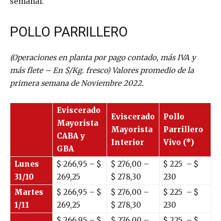
semanal.
POLLO PARRILLERO
(Operaciones en planta por pago contado, más IVA y
más flete – En $/Kg. fresco) Valores promedio de la
primera semana de Noviembre 2022.
Eviscerado
Eviscerado
Pollo
Mayorista
Mayorista
Parrillero
CABA y
Interior
Vivo (*)
GBA
Lunes
$
266,95
– $
$
276,00
–
$
225
– $
31/10
269,25
$
278,30
230
Martes
$
266,95
– $
$
276,00
–
$
225
– $
1/11
269,25
$
278,30
230
$
266,95
– $
$
276,00
–
$
225
– $