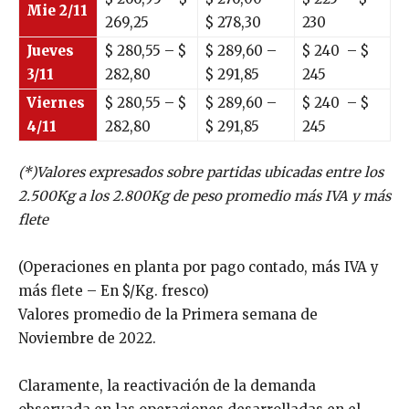
Mie 2/11
269,25
$
278,30
230
Jueves
$
280,55
– $
$
289,60
–
$
240
– $
3/11
282,80
$
291,85
245
Viernes
$
280,55
– $
$
289,60
–
$
240
– $
4/11
282,80
$
291,85
245
(*)Valores expresados sobre partidas ubicadas entre los
2.500Kg a los 2.800Kg de peso promedio más IVA y más
flete
(Operaciones en planta por pago contado, más IVA y
más flete – En $/Kg. fresco)
Valores promedio de la Primera semana de
Noviembre de 2022.
Claramente, la reactivación de la demanda