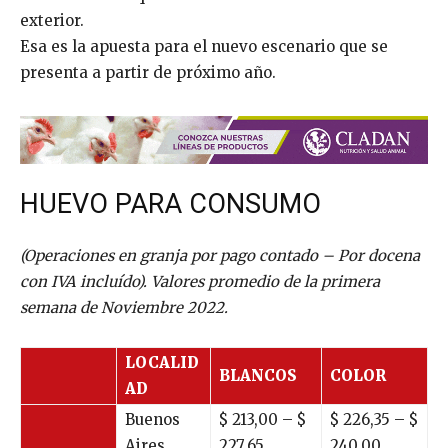
exterior.
Esa es la apuesta para el nuevo escenario que se
presenta a partir de próximo año.
HUEVO PARA CONSUMO
(Operaciones en granja por pago contado – Por docena
con IVA incluído). Valores promedio de la primera
semana de Noviembre 2022.
LOCALID
BLANCOS
COLOR
AD
Buenos
$
213,00
– $
$
226,35
– $
Aires
227,65
240,00