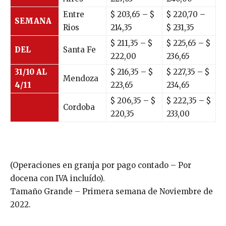
Entre
$ 203,65 – $
$ 220,70 –
SEMANA
Rios
214,35
$ 231,35
$ 211,35 – $
$ 225,65 – $
DEL
Santa Fe
222,00
236,65
31/10 AL
$ 216,35 – $
$ 227,35 – $
Mendoza
4/11
223,65
234,65
$ 206,35 – $
$ 222,35 – $
Cordoba
220,35
233,00
(Operaciones en granja por pago contado – Por
docena con IVA incluído).
Tamaño Grande – Primera semana de Noviembre de
2022.