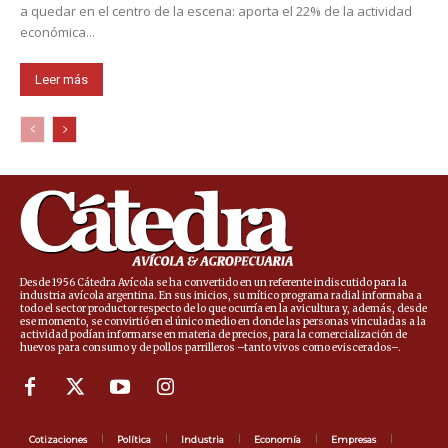
a quedar en el centro de la escena: aporta el 22% de la actividad
económica...
Leer más
Desde 1956 Cátedra Avícola se ha convertido en un referente indiscutido para la
industria avícola argentina. En sus inicios, su mítico programa radial informaba a
todo el sector productor respecto de lo que ocurría en la avicultura y, además, desde
ese momento, se convirtió en el único medio en donde las personas vinculadas a la
actividad podían informarse en materia de precios, para la comercialización de
huevos para consumo y de pollos parrilleros –tanto vivos como eviscerados–.
Cotizaciones
Política
Industria
Economía
Empresas