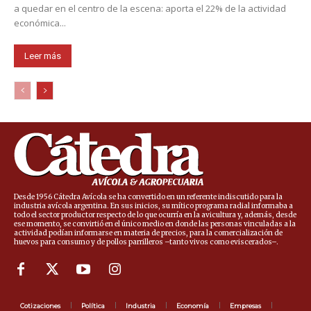
a quedar en el centro de la escena: aporta el 22% de la actividad
económica...
Leer más
Desde 1956 Cátedra Avícola se ha convertido en un referente indiscutido para la
industria avícola argentina. En sus inicios, su mítico programa radial informaba a
todo el sector productor respecto de lo que ocurría en la avicultura y, además, desde
ese momento, se convirtió en el único medio en donde las personas vinculadas a la
actividad podían informarse en materia de precios, para la comercialización de
huevos para consumo y de pollos parrilleros –tanto vivos como eviscerados–.
Cotizaciones
Política
Industria
Economía
Empresas