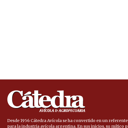
Desde 1956 Cátedra Avícola se ha convertido en un referente
para la industria avícola argentina. En sus inicios, su mítico