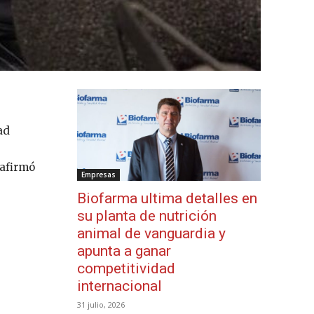
ad
 afirmó
Empresas
Biofarma ultima detalles en
su planta de nutrición
animal de vanguardia y
apunta a ganar
competitividad
internacional
31 julio, 2026
e