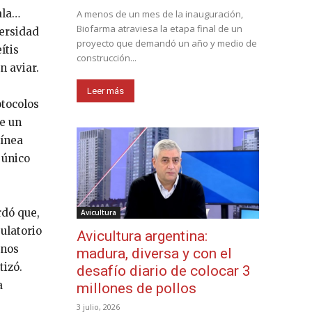
ala…
A menos de un mes de la inauguración,
Biofarma atraviesa la etapa final de un
versidad
proyecto que demandó un año y medio de
ítis
construcción...
n aviar.
Leer más
otocolos
e un
línea
 único
rdó que,
Avicultura
ulatorio
Avicultura argentina:
 nos
madura, diversa y con el
tizó.
desafío diario de colocar 3
a
millones de pollos
3 julio, 2026