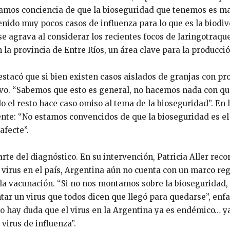
tomamos conciencia de que la bioseguridad que tenemos es m
ido muy pocos casos de influenza para lo que es la biodi
se agrava al considerar los recientes focos de laringotraque
 la provincia de Entre Ríos, un área clave para la producció
estacó que si bien existen casos aislados de granjas con pr
tivo. “Sabemos que esto es general, no hacemos nada con qu
 el resto hace caso omiso al tema de la bioseguridad”. En 
ente: “No estamos convencidos de que la bioseguridad es el
afecte”.
rte del diagnóstico. En su intervención, Patricia Aller reco
l virus en el país, Argentina aún no cuenta con un marco reg
 la vacunación. “Si no nos montamos sobre la bioseguridad,
ar un virus que todos dicen que llegó para quedarse”, enfa
“No hay duda que el virus en la Argentina ya es endémico… y
virus de influenza”.