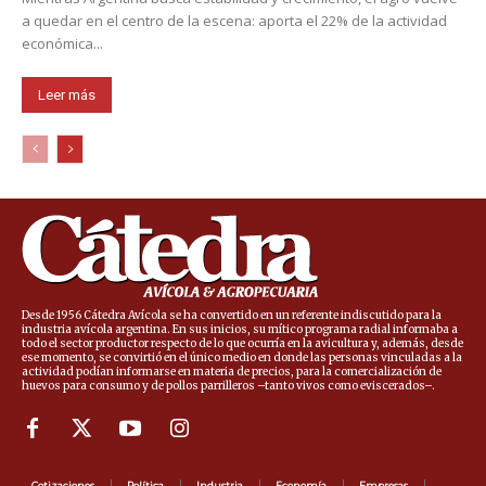
a quedar en el centro de la escena: aporta el 22% de la actividad
económica...
Leer más
Desde 1956 Cátedra Avícola se ha convertido en un referente indiscutido para la
industria avícola argentina. En sus inicios, su mítico programa radial informaba a
todo el sector productor respecto de lo que ocurría en la avicultura y, además, desde
ese momento, se convirtió en el único medio en donde las personas vinculadas a la
actividad podían informarse en materia de precios, para la comercialización de
huevos para consumo y de pollos parrilleros –tanto vivos como eviscerados–.
Cotizaciones
Política
Industria
Economía
Empresas