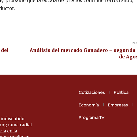
y probable que la escala de precios continúe retrociendo,
ductor.
Ne
 del
Análisis del mercado Ganadero – segunda
de Ago
Cotizaciones
Política
Economía
Empresas
Programa TV
 indiscutido
 programa radial
ría en la