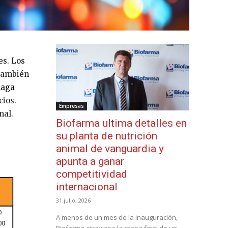
es. Los
 También
haga
cios.
Empresas
nal.
Biofarma ultima detalles en
su planta de nutrición
animal de vanguardia y
apunta a ganar
competitividad
internacional
31 julio, 2026
A menos de un mes de la inauguración,