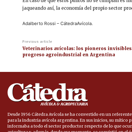
En caso de que estos puntos no se cumplan es mu
jaqueando así, la economía del propio sector pro
Adalberto Rossi – CátedraAvícola.
Previous article
Veterinarios avícolas: los pioneros invisibles
progreso agroindustrial en Argentina
Desde 1956 Cátedra Avícola se ha convertido en un referente
para la industria avícola argentina. En sus inicios, su mítico
informaba a todo el sector productor respecto de lo que ocur