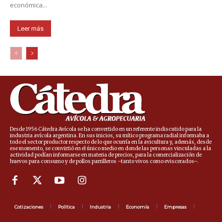
económica...
Leer más
Desde 1956 Cátedra Avícola se ha convertido en un referente indiscutido para la
industria avícola argentina. En sus inicios, su mítico programa radial informaba a
todo el sector productor respecto de lo que ocurría en la avicultura y, además, desde
ese momento, se convirtió en el único medio en donde las personas vinculadas a la
actividad podían informarse en materia de precios, para la comercialización de
huevos para consumo y de pollos parrilleros –tanto vivos como eviscerados–.
Cotizaciones
Política
Industria
Economía
Empresas