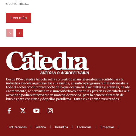
económica...
Leer más
Desde 1956 Cátedra Avícola se ha convertido en un referente indiscutido para la
industria avícola argentina. En sus inicios, su mítico programa radial informaba a
todo el sector productor respecto de lo que ocurría en la avicultura y, además, desde
ese momento, se convirtió en el único medio en donde las personas vinculadas a la
actividad podían informarse en materia de precios, para la comercialización de
huevos para consumo y de pollos parrilleros –tanto vivos como eviscerados–.
Cotizaciones
Política
Industria
Economía
Empresas