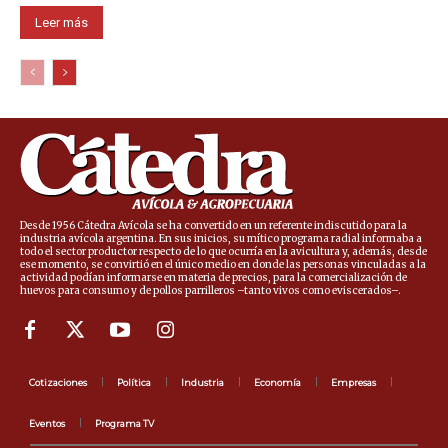
Leer más
Desde 1956 Cátedra Avícola se ha convertido en un referente indiscutido para la
industria avícola argentina. En sus inicios, su mítico programa radial informaba a
todo el sector productor respecto de lo que ocurría en la avicultura y, además, desde
ese momento, se convirtió en el único medio en donde las personas vinculadas a la
actividad podían informarse en materia de precios, para la comercialización de
huevos para consumo y de pollos parrilleros –tanto vivos como eviscerados–.
Cotizaciones
Política
Industria
Economía
Empresas
Eventos
Programa TV