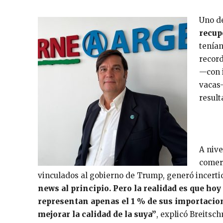
Uno de
recup
tenían
record
—con 
vacas—
result
A nive
comerc
vinculados al gobierno de Trump, generó incert
news al principio. Pero la realidad es que ho
representan apenas el 1 % de sus importacion
mejorar la calidad de la suya”
, explicó Breitsch