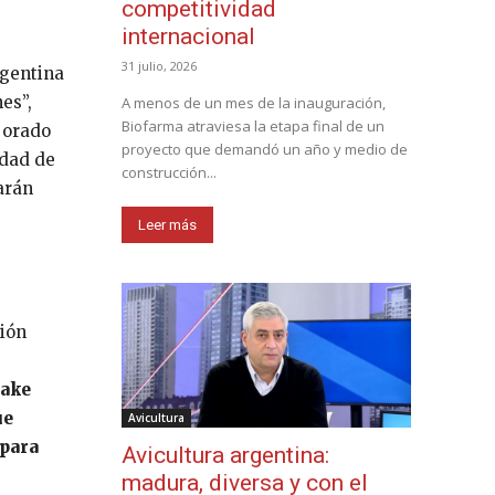
competitividad
internacional
31 julio, 2026
rgentina
es”,
A menos de un mes de la inauguración,
Biofarma atraviesa la etapa final de un
jorado
proyecto que demandó un año y medio de
idad de
construcción...
arán
Leer más
sión
s
fake
ue
Avicultura
 para
Avicultura argentina:
madura, diversa y con el