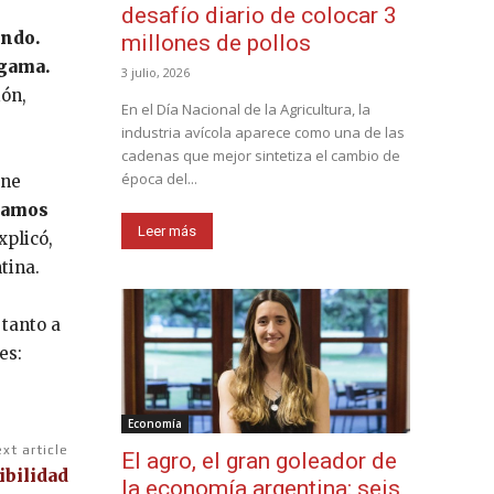
desafío diario de colocar 3
undo.
millones de pollos
 gama.
3 julio, 2026
ión,
En el Día Nacional de la Agricultura, la
industria avícola aparece como una de las
cadenas que mejor sintetiza el cambio de
época del...
rne
aramos
Leer más
xplicó,
tina.
 tanto a
es:
Economía
xt article
El agro, el gran goleador de
ibilidad
la economía argentina: seis