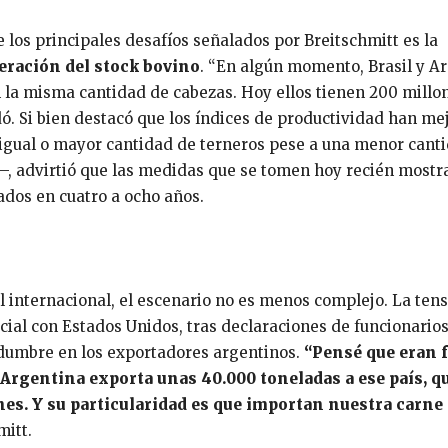
 los principales desafíos señalados por Breitschmitt es la
eración del stock bovino
. “En algún momento, Brasil y A
 la misma cantidad de cabezas. Hoy ellos tienen 200 millon
ó. Si bien destacó que los índices de productividad han me
igual o mayor cantidad de terneros pese a una menor cant
, advirtió que las medidas que se tomen hoy recién mostr
ados en cuatro a ocho años.
l internacional, el escenario no es menos complejo. La ten
ial con Estados Unidos, tras declaraciones de funcionario
idumbre en los exportadores argentinos.
“Pensé que eran 
y Argentina exporta unas 40.000 toneladas a ese país, q
es. Y su particularidad es que importan nuestra carne
mitt.