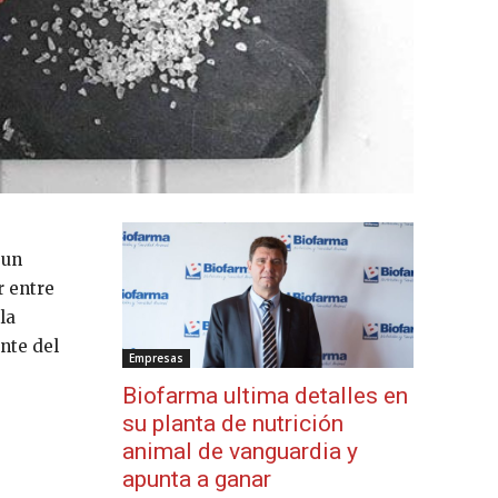
 un
r entre
la
nte del
Empresas
Biofarma ultima detalles en
su planta de nutrición
animal de vanguardia y
apunta a ganar