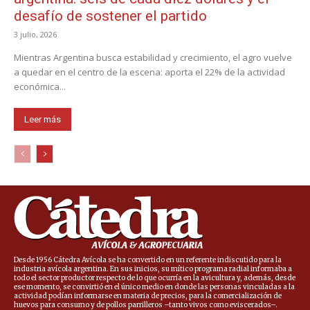
desafío de sostener el partido
3 julio, 2026
Mientras Argentina busca estabilidad y crecimiento, el agro vuelve
a quedar en el centro de la escena: aporta el 22% de la actividad
económica...
Leer más
Desde 1956 Cátedra Avícola se ha convertido en un referente indiscutido para la
industria avícola argentina. En sus inicios, su mítico programa radial informaba a
todo el sector productor respecto de lo que ocurría en la avicultura y, además, desde
ese momento, se convirtió en el único medio en donde las personas vinculadas a la
actividad podían informarse en materia de precios, para la comercialización de
huevos para consumo y de pollos parrilleros –tanto vivos como eviscerados–.