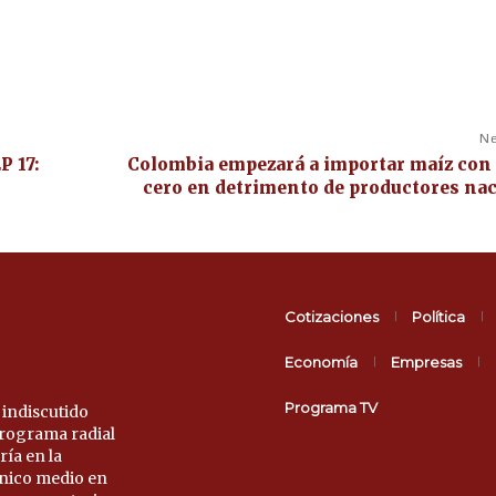
Ne
P 17:
Colombia empezará a importar maíz con
cero en detrimento de productores na
Cotizaciones
Política
Economía
Empresas
Programa TV
 indiscutido
 programa radial
ría en la
único medio en