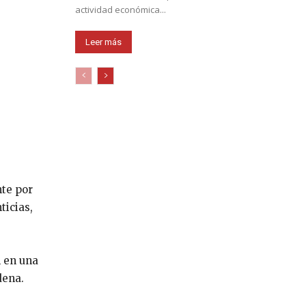
actividad económica...
Leer más
te por
ticias,
n en una
dena.