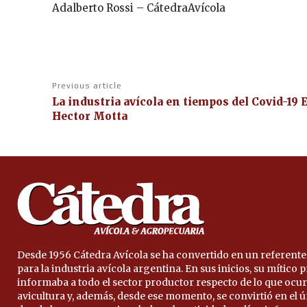
Adalberto Rossi – CátedraAvícola
Previous article
La industria avícola en tiempos del Covid-19 E
Hector Motta
Desde 1956 Cátedra Avícola se ha convertido en un referente
para la industria avícola argentina. En sus inicios, su mítico
informaba a todo el sector productor respecto de lo que ocur
avicultura y, además, desde ese momento, se convirtió en el 