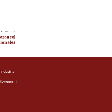
xt article
 arancel
cionales
Industria
Eventos