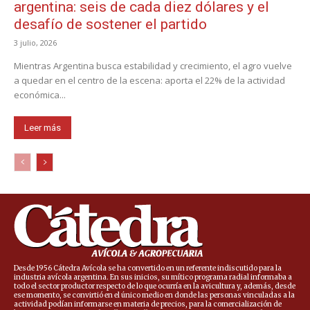
argentina: seis de cada diez dólares y el
desafío de sostener el partido
3 julio, 2026
Mientras Argentina busca estabilidad y crecimiento, el agro vuelve
a quedar en el centro de la escena: aporta el 22% de la actividad
económica...
Leer más
Desde 1956 Cátedra Avícola se ha convertido en un referente indiscutido para la
industria avícola argentina. En sus inicios, su mítico programa radial informaba a
todo el sector productor respecto de lo que ocurría en la avicultura y, además, desde
ese momento, se convirtió en el único medio en donde las personas vinculadas a la
actividad podían informarse en materia de precios, para la comercialización de