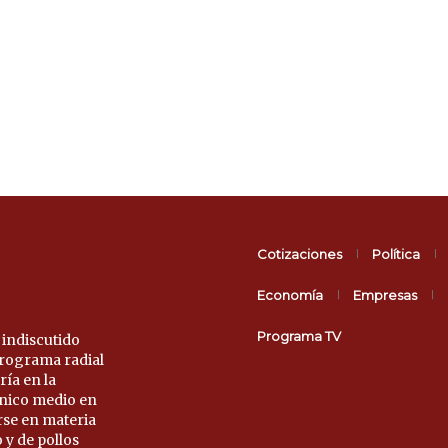
Cotizaciones
Política
Economía
Empresas
Programa TV
 indiscutido
 programa radial
ría en la
único medio en
rse en materia
 y de pollos