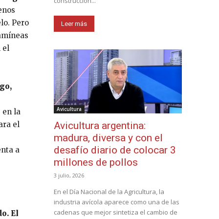
construcción...
enos
lo. Pero
Leer más
ramíneas
 el
go,
Avicultura
 en la
ara el
Avicultura argentina:
madura, diversa y con el
desafío diario de colocar 3
enta a
millones de pollos
3 julio, 2026
En el Día Nacional de la Agricultura, la
industria avícola aparece como una de las
cadenas que mejor sintetiza el cambio de
o. El