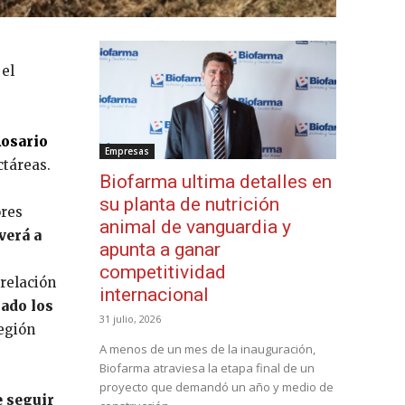
 el
Rosario
Empresas
ctáreas.
Biofarma ultima detalles en
su planta de nutrición
ores
animal de vanguardia y
verá a
apunta a ganar
l
competitividad
 relación
internacional
ado los
31 julio, 2026
región
A menos de un mes de la inauguración,
Biofarma atraviesa la etapa final de un
proyecto que demandó un año y medio de
e seguir