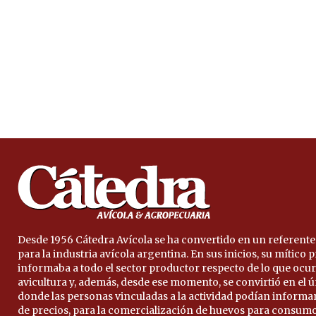
Desde 1956 Cátedra Avícola se ha convertido en un referente
para la industria avícola argentina. En sus inicios, su mítico
informaba a todo el sector productor respecto de lo que ocur
avicultura y, además, desde ese momento, se convirtió en el 
donde las personas vinculadas a la actividad podían informa
de precios, para la comercialización de huevos para consumo