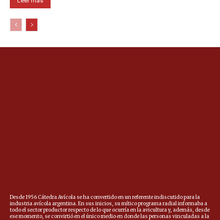
Leer más
Desde 1956 Cátedra Avícola se ha convertido en un referente indiscutido para la
industria avícola argentina. En sus inicios, su mítico programa radial informaba a
todo el sector productor respecto de lo que ocurría en la avicultura y, además, desde
ese momento, se convirtió en el único medio en donde las personas vinculadas a la