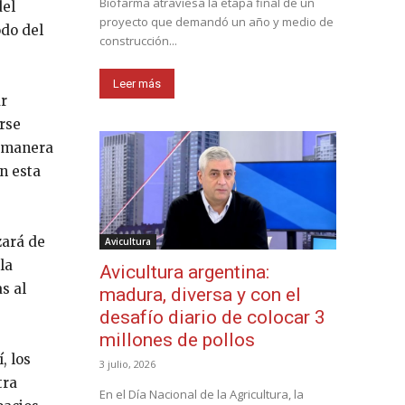
Biofarma atraviesa la etapa final de un
del
proyecto que demandó un año y medio de
odo del
construcción...
Leer más
ar
rse
e manera
n esta
zará de
Avicultura
la
Avicultura argentina:
s al
madura, diversa y con el
desafío diario de colocar 3
millones de pollos
, los
3 julio, 2026
tra
En el Día Nacional de la Agricultura, la