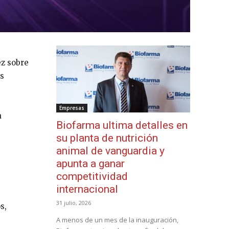
ez sobre
as
Empresas
a
Biofarma ultima detalles en
su planta de nutrición
animal de vanguardia y
apunta a ganar
competitividad
internacional
31 julio, 2026
s,
A menos de un mes de la inauguración,