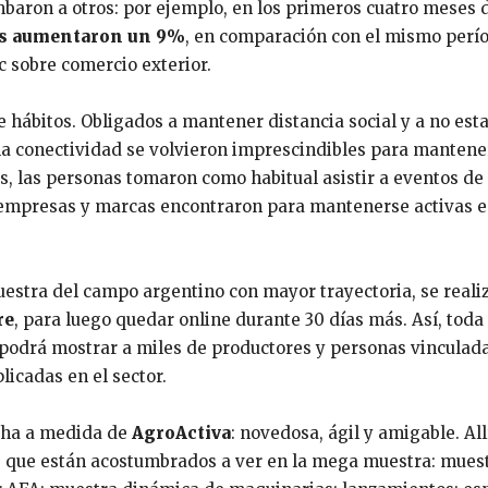
baron a otros: por ejemplo, en los primeros cuatro meses 
ios aumentaron un 9%
, en comparación con el mismo perí
c sobre comercio exterior.
e hábitos. Obligados a mantener distancia social y a no est
la conectividad se volvieron imprescindibles para mantene
as, las personas tomaron como habitual asistir a eventos d
, empresas y marcas encontraron para mantenerse activas e
muestra del campo argentino con mayor trayectoria, se reali
re
, para luego quedar online durante 30 días más. Así, toda 
podrá mostrar a miles de productores y personas vinculada
licadas en el sector.
cha a medida de
AgroActiva
: novedosa, ágil y amigable. Allí
es que están acostumbrados a ver en la mega muestra: mues