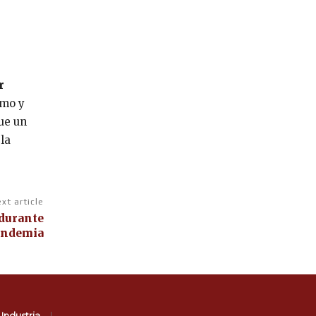
r
imo y
ue un
la
xt article
 durante
andemia
Industria