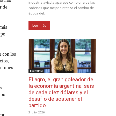
pacios
industria avícola aparece como una de las
r de
cadenas que mejor sintetiza el cambio de
época del...
Leer más
 más
xpo
r con los
ctos,
uniones
Economía
El agro, el gran goleador de
la economía argentina: seis
s
de cada diez dólares y el
xpo
desafío de sostener el
partido
3 julio, 2026
con