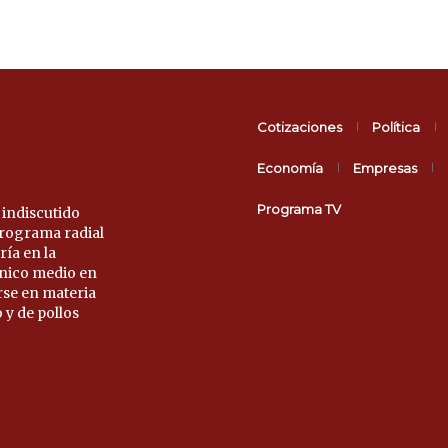
Cotizaciones
Política
Economía
Empresas
Programa TV
 indiscutido
 programa radial
ría en la
único medio en
rse en materia
 y de pollos