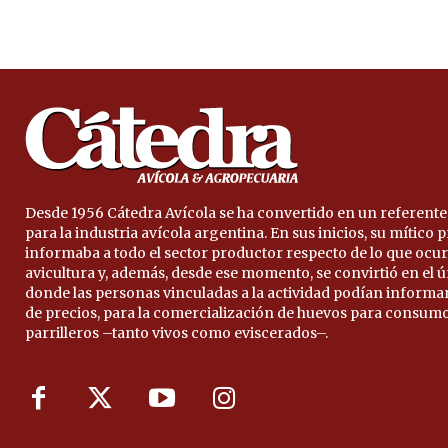
Desde 1956 Cátedra Avícola se ha convertido en un referente
para la industria avícola argentina. En sus inicios, su mítico
informaba a todo el sector productor respecto de lo que ocur
avicultura y, además, desde ese momento, se convirtió en el 
donde las personas vinculadas a la actividad podían informa
de precios, para la comercialización de huevos para consumo
parrilleros –tanto vivos como eviscerados–.