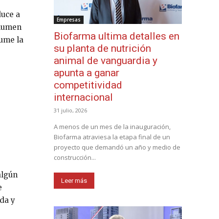
duce a
Empresas
olumen
Biofarma ultima detalles en
sume la
su planta de nutrición
animal de vanguardia y
apunta a ganar
competitividad
internacional
31 julio, 2026
A menos de un mes de la inauguración,
Biofarma atraviesa la etapa final de un
proyecto que demandó un año y medio de
construcción...
algún
Leer más
e
da y