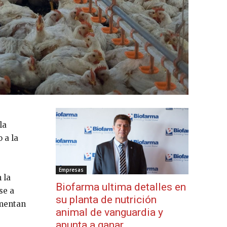
la
 a la
Empresas
 la
Biofarma ultima detalles en
se a
su planta de nutrición
ementan
animal de vanguardia y
apunta a ganar