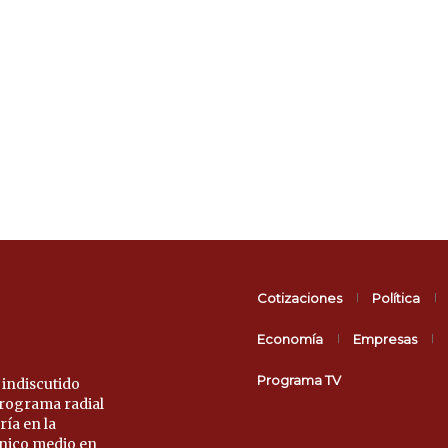
Cotizaciones
Política
Economía
Empresas
Programa TV
 indiscutido
 programa radial
ría en la
único medio en