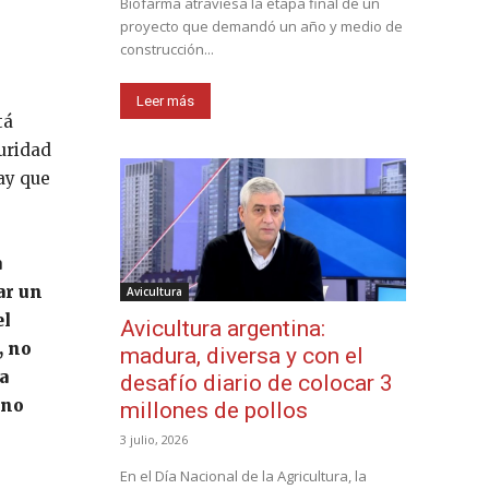
Biofarma atraviesa la etapa final de un
proyecto que demandó un año y medio de
construcción...
Leer más
tá
uridad
ay que
a
ar un
Avicultura
el
Avicultura argentina:
, no
madura, diversa y con el
a
desafío diario de colocar 3
 no
millones de pollos
3 julio, 2026
En el Día Nacional de la Agricultura, la