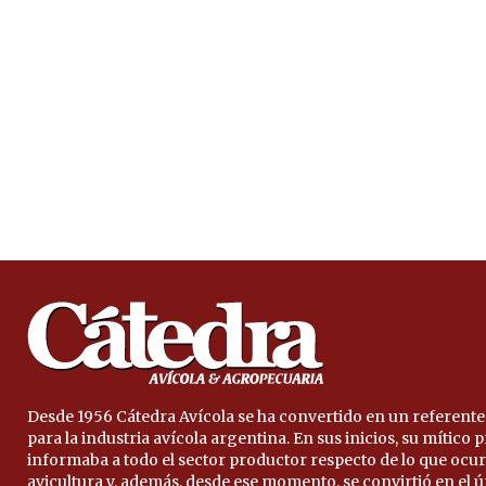
Desde 1956 Cátedra Avícola se ha convertido en un referente
para la industria avícola argentina. En sus inicios, su mítico
informaba a todo el sector productor respecto de lo que ocur
avicultura y, además, desde ese momento, se convirtió en el 