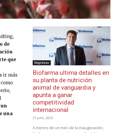
ulting,
o de
pación
rte que
Empresas
Biofarma ultima detalles en
s ir más
su planta de nutrición
n como
animal de vanguardia y
erio,
apunta a ganar
l
competitividad
 un
internacional
de una
31 julio, 2026
A menos de un mes de la inauguración,