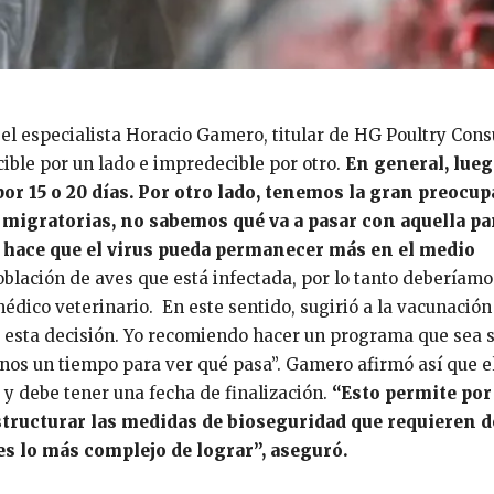
, el especialista Horacio Gamero, titular de HG Poultry Cons
ble por un lado e impredecible por otro.
En general, lueg
or 15 o 20 días. Por otro lado, tenemos la gran preocu
es migratorias, no sabemos qué va a pasar con aquella pa
 hace que el virus pueda permanecer más en el medio
oblación de aves que está infectada, por lo tanto deberíamo
médico veterinario. En este sentido, sugirió a la vacunació
o esta decisión. Yo recomiendo hacer un programa que sea s
rnos un tiempo para ver qué pasa”. Gamero afirmó así que e
y debe tener una fecha de finalización.
“Esto permite por
 estructurar las medidas de bioseguridad que requieren 
es lo más complejo de lograr”, aseguró.