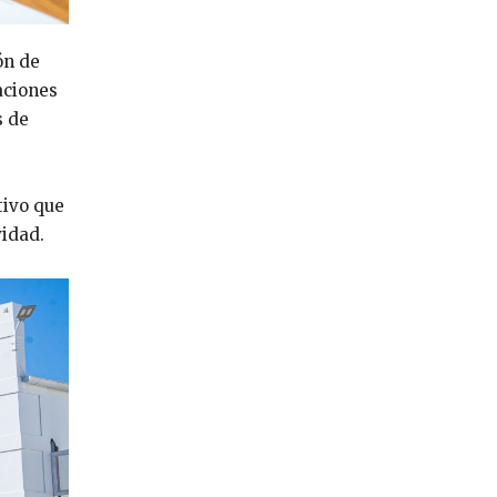
ón de
aciones
s de
tivo que
vidad.