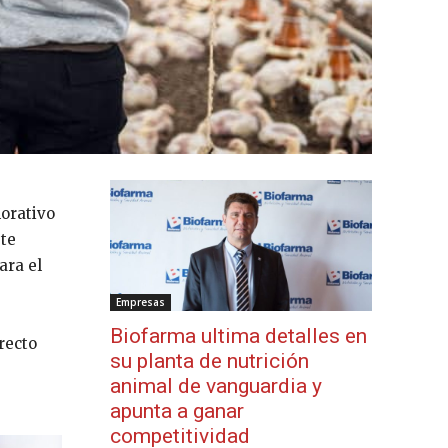
morativo
ste
ara el
Empresas
Biofarma ultima detalles en
recto
su planta de nutrición
animal de vanguardia y
apunta a ganar
competitividad