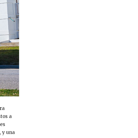
ra
tos a
res
, y una