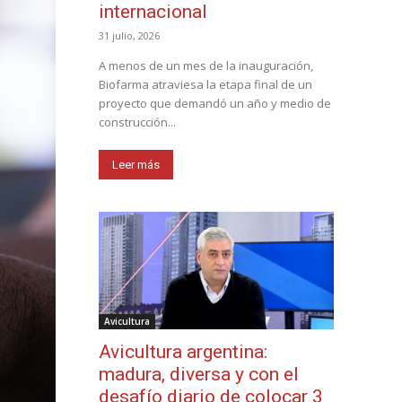
internacional
31 julio, 2026
A menos de un mes de la inauguración,
Biofarma atraviesa la etapa final de un
proyecto que demandó un año y medio de
construcción...
Leer más
Avicultura
Avicultura argentina:
madura, diversa y con el
desafío diario de colocar 3