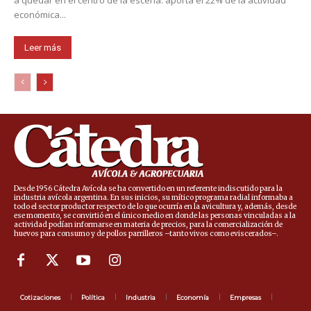
económica...
Leer más
Desde 1956 Cátedra Avícola se ha convertido en un referente indiscutido para la
industria avícola argentina. En sus inicios, su mítico programa radial informaba a
todo el sector productor respecto de lo que ocurría en la avicultura y, además, desde
ese momento, se convirtió en el único medio en donde las personas vinculadas a la
actividad podían informarse en materia de precios, para la comercialización de
huevos para consumo y de pollos parrilleros –tanto vivos como eviscerados–.
Cotizaciones
Política
Industria
Economía
Empresas