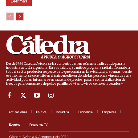
Leer más
Desde 1956 Cátedra Avícola se ha convertido en un referente indiscutido para la
industria avícola argentina. En sus inicios, su mítico programa radial informaba a
todo el sector productor respecto de lo que ocurría en la avicultura y, además, desde
ese momento, se convirtió en el único medio en donde las personas vinculadas a la
actividad podían informarse en materia de precios, para la comercialización de
huevos para consumo y de pollos parrilleros –tanto vivos como eviscerados–.
Cotizaciones
Política
Industria
Economía
Empresas
Eventos
Programa TV
Cátedra Avícola & Agropecuaria 2024