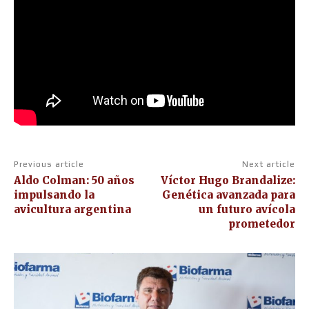
Previous article
Next article
Aldo Colman: 50 años
Víctor Hugo Brandalize:
impulsando la
Genética avanzada para
avicultura argentina
un futuro avícola
prometedor