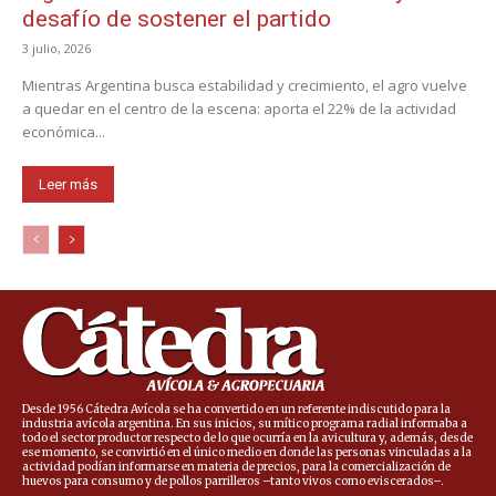
desafío de sostener el partido
3 julio, 2026
Mientras Argentina busca estabilidad y crecimiento, el agro vuelve
a quedar en el centro de la escena: aporta el 22% de la actividad
económica...
Leer más
Desde 1956 Cátedra Avícola se ha convertido en un referente indiscutido para la
industria avícola argentina. En sus inicios, su mítico programa radial informaba a
todo el sector productor respecto de lo que ocurría en la avicultura y, además, desde
ese momento, se convirtió en el único medio en donde las personas vinculadas a la
actividad podían informarse en materia de precios, para la comercialización de
huevos para consumo y de pollos parrilleros –tanto vivos como eviscerados–.