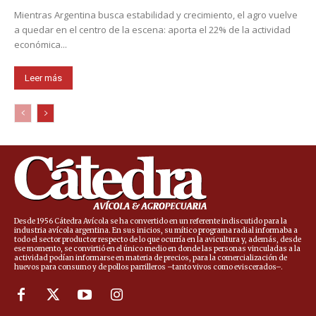
Mientras Argentina busca estabilidad y crecimiento, el agro vuelve
a quedar en el centro de la escena: aporta el 22% de la actividad
económica...
Leer más
Desde 1956 Cátedra Avícola se ha convertido en un referente indiscutido para la
industria avícola argentina. En sus inicios, su mítico programa radial informaba a
todo el sector productor respecto de lo que ocurría en la avicultura y, además, desde
ese momento, se convirtió en el único medio en donde las personas vinculadas a la
actividad podían informarse en materia de precios, para la comercialización de
huevos para consumo y de pollos parrilleros –tanto vivos como eviscerados–.