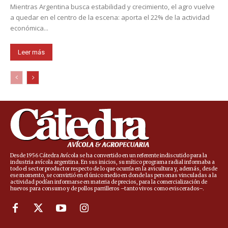
Mientras Argentina busca estabilidad y crecimiento, el agro vuelve
a quedar en el centro de la escena: aporta el 22% de la actividad
económica...
Leer más
Desde 1956 Cátedra Avícola se ha convertido en un referente indiscutido para la
industria avícola argentina. En sus inicios, su mítico programa radial informaba a
todo el sector productor respecto de lo que ocurría en la avicultura y, además, desde
ese momento, se convirtió en el único medio en donde las personas vinculadas a la
actividad podían informarse en materia de precios, para la comercialización de
huevos para consumo y de pollos parrilleros –tanto vivos como eviscerados–.