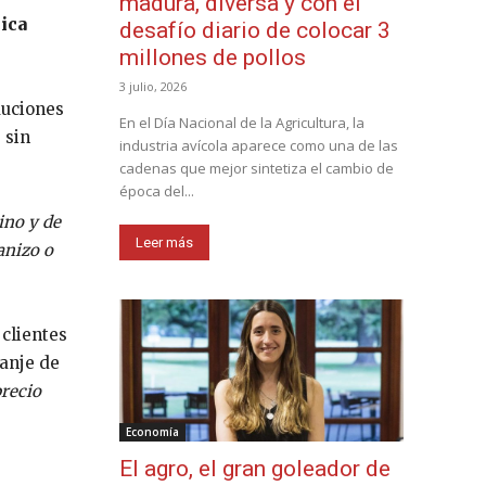
madura, diversa y con el
nica
desafío diario de colocar 3
millones de pollos
3 julio, 2026
auciones
En el Día Nacional de la Agricultura, la
 sin
industria avícola aparece como una de las
cadenas que mejor sintetiza el cambio de
época del...
ino y de
Leer más
anizo o
 clientes
canje de
precio
Economía
El agro, el gran goleador de