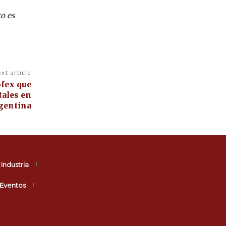
o es
xt article
ofex que
tales en
gentina
Industria
Eventos