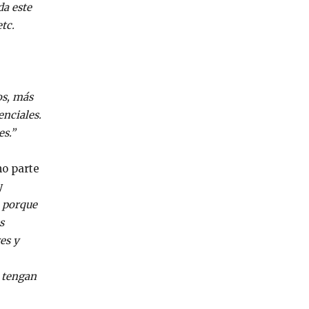
da este
tc.
os, más
enciales.
es.”
mo parte
y
n porque
s
es y
s tengan