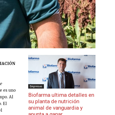
IACIÓN
e
Empresas
e es uno
Biofarma ultima detalles en
empo. Al
su planta de nutrición
o
. El
animal de vanguardia y
el
apunta a ganar