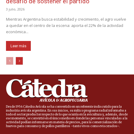
desafío de sostener el partido
3 julio, 2026
Mientras Argentina busca estabilidad y crecimiento, el agro vuelve
a quedar en el centro de la escena: aporta el 22% de la actividad
económica...
Leer más
Desde 1956 Cátedra Avícola se ha convertido en un referente indiscutido para la
industria avícola argentina. En sus inicios, su mítico programa radial informaba a
todo el sector productor respecto de lo que ocurría en la avicultura y, además, desde
ese momento, se convirtió en el único medio en donde las personas vinculadas a la
actividad podían informarse en materia de precios, para la comercialización de
huevos para consumo y de pollos parrilleros –tanto vivos como eviscerados–.