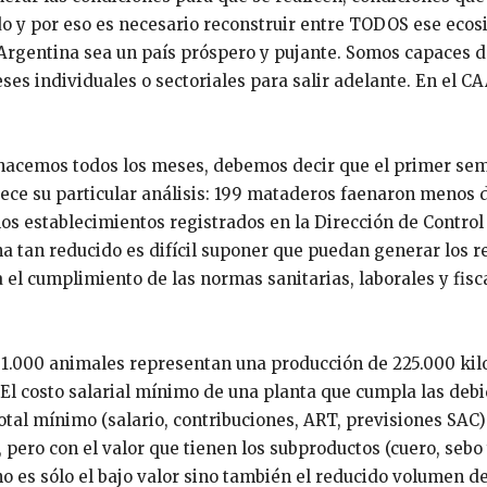
o y por eso es necesario reconstruir entre TODOS ese eco
 Argentina sea un país próspero y pujante. Somos capaces 
s individuales o sectoriales para salir adelante. En el C
o hacemos todos los meses, debemos decir que el primer se
ce su particular análisis: 199 mataderos faenaron menos 
s establecimientos registrados en la Dirección de Control
 tan reducido es difícil suponer que puedan generar los r
 el cumplimiento de las normas sanitarias, laborales y fisc
 1.000 animales representan una producción de 225.000 ki
 El costo salarial mínimo de una planta que cumpla las deb
otal mínimo (salario, contribuciones, ART, previsiones SAC)
 pero con el valor que tienen los subproductos (cuero, sebo
o es sólo el bajo valor sino también el reducido volumen d