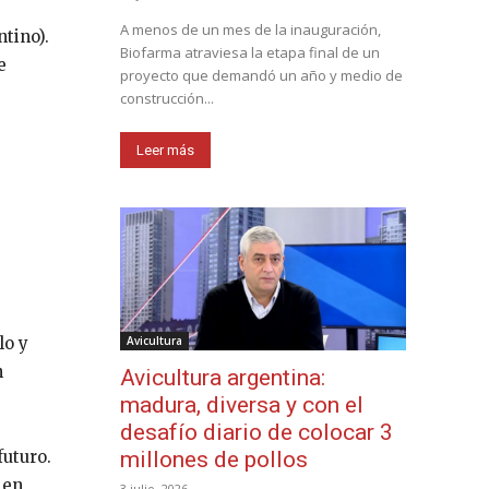
A menos de un mes de la inauguración,
tino).
Biofarma atraviesa la etapa final de un
e
proyecto que demandó un año y medio de
construcción...
Leer más
lo y
Avicultura
n
Avicultura argentina:
madura, diversa y con el
desafío diario de colocar 3
uturo.
millones de pollos
 en
3 julio, 2026