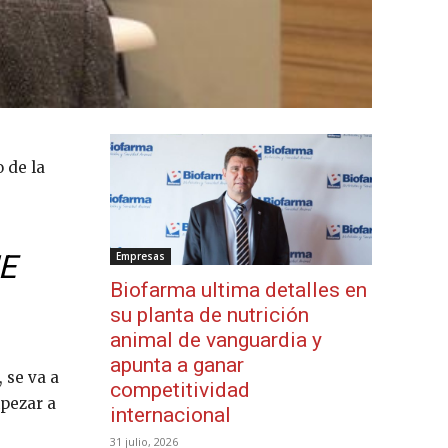
 de la
E
Empresas
Biofarma ultima detalles en
su planta de nutrición
animal de vanguardia y
apunta a ganar
 se va a
competitividad
mpezar a
internacional
31 julio, 2026