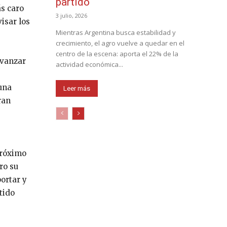
partido
ás caro
3 julio, 2026
isar los
Mientras Argentina busca estabilidad y
crecimiento, el agro vuelve a quedar en el
centro de la escena: aporta el 22% de la
avanzar
actividad económica...
 una
Leer más
ran
próximo
ro su
ortar y
tido