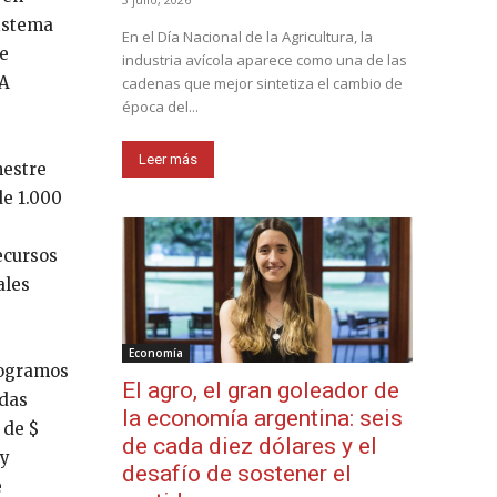
sistema
En el Día Nacional de la Agricultura, la
de
industria avícola aparece como una de las
AA
cadenas que mejor sintetiza el cambio de
época del...
Leer más
mestre
de 1.000
ecursos
ales
Economía
logramos
El agro, el gran goleador de
idas
la economía argentina: seis
 de $
de cada diez dólares y el
 y
desafío de sostener el
e