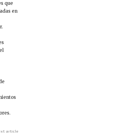
es que
zadas en
r.
es
el
de
mientos
ores.
xt article