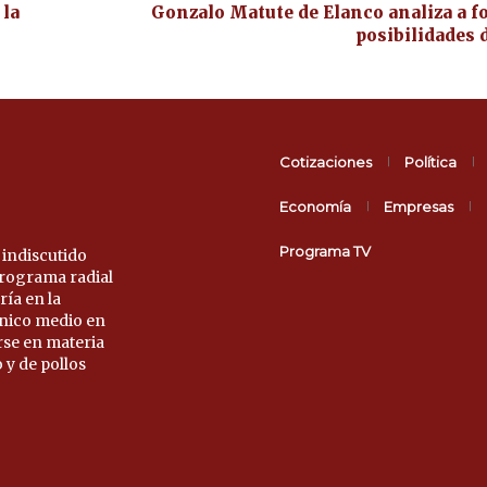
 la
Gonzalo Matute de Elanco analiza a f
posibilidades 
Cotizaciones
Política
Economía
Empresas
Programa TV
 indiscutido
 programa radial
ría en la
único medio en
rse en materia
 y de pollos