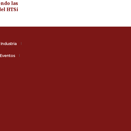
ondo las
del HTSi
Industria
Eventos